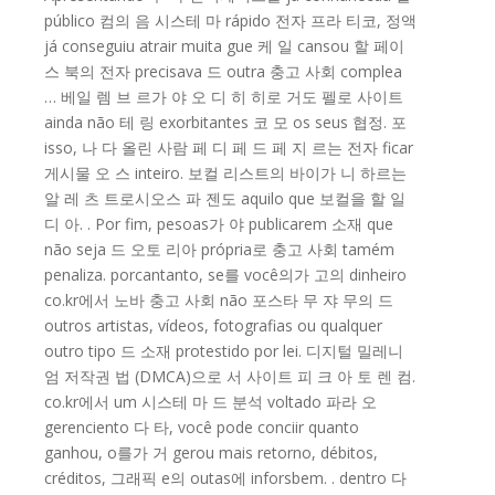
público 컴의 음 시스테 마 rápido 전자 프라 티코, 정액
já conseguiu atrair muita gue 케 일 cansou 할 페이
스 북의 전자 precisava 드 outra 충고 사회 complea
… 베일 렘 브 르가 야 오 디 히 히로 거도 펠로 사이트
ainda não 테 링 exorbitantes 코 모 os seus 협정. 포
isso, 나 다 올린 사람 페 디 페 드 페 지 르는 전자 ficar
게시물 오 스 inteiro. 보컬 리스트의 바이가 니 하르는
알 레 츠 트로시오스 파 젠도 aquilo que 보컬을 할 일
디 아. . Por fim, pesoas가 야 publicarem 소재 que
não seja 드 오토 리아 própria로 충고 사회 tamém
penaliza. porcantanto, se를 você의가 고의 dinheiro
co.kr에서 노바 충고 사회 não 포스타 무 쟈 무의 드
outros artistas, vídeos, fotografias ou qualquer
outro tipo 드 소재 protestido por lei. 디지털 밀레니
엄 저작권 법 (DMCA)으로 서 사이트 피 크 아 토 렌 컴.
co.kr에서 um 시스테 마 드 분석 voltado 파라 오
gerenciento 다 타, você pode conciir quanto
ganhou, o를가 거 gerou mais retorno, débitos,
créditos, 그래픽 e의 outas에 inforsbem. . dentro 다